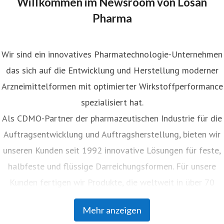
Willkommen im Newsroom von Losan
Pharma
Wir sind ein innovatives Pharmatechnologie-Unternehmen
das sich auf die Entwicklung und Herstellung moderner
Arzneimittelformen mit optimierter Wirkstoffperformance
spezialisiert hat.
Als CDMO-Partner der pharmazeutischen Industrie für die
Auftragsentwicklung und Auftragsherstellung, bieten wir
unseren Kunden seit 1992 innovative Lösungen für feste,
halbfeste und flüssige Darreichungsformen. Für unsere
Kunden fertigen wir Produkte, die weltweit in über 70
Ländern vertrieben werden. Mit unserer Auftragsanalytik
Mehr anzeigen
unterstützen wir Pharmaunternehmen jeder Größe bei