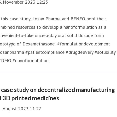
6. November 2023 12:25
 this case study, Losan Pharma and BENEO pool their
ombined resources to develop a nanoformulation as a
nvenient-to-take once-a-day oral solid dosage form
rototype of Dexamethasone“ #formulationdevelopment
losanpharma #patientcompliance #drugdelivery #solubility
CDMO #nanoformulation
 case study on decentralized manufacturing
f 3D printed medicines
1. August 2023 11:27