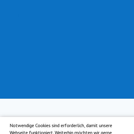
Kontakt
Über Losan Pharma
Innovation
Auftragsentwicklung
Auftragsherstellung
Impressum
Datenschutz
Losan Pharma Jobs
Auftragsanalytik
Notwendige Cookies sind erforderlich, damit unsere
Webseite funktioniert. Weiterhin möchten wir gerne