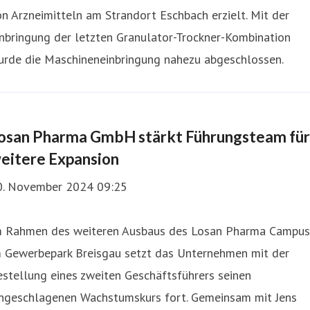
n Arzneimitteln am Strandort Eschbach erzielt. Mit der
nbringung der letzten Granulator-Trockner-Kombination
urde die Maschineneinbringung nahezu abgeschlossen.
osan Pharma GmbH stärkt Führungsteam für
eitere Expansion
0. November 2024 09:25
m Rahmen des weiteren Ausbaus des Losan Pharma Campus
m Gewerbepark Breisgau setzt das Unternehmen mit der
stellung eines zweiten Geschäftsführers seinen
ingeschlagenen Wachstumskurs fort. Gemeinsam mit Jens