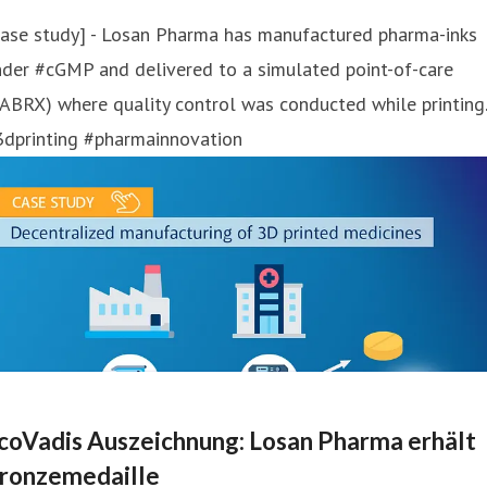
Case study] - Losan Pharma has manufactured pharma-inks
nder #cGMP and delivered to a simulated point-of-care
ABRX) where quality control was conducted while printing.
3dprinting #pharmainnovation
coVadis Auszeichnung: Losan Pharma erhält
ronzemedaille