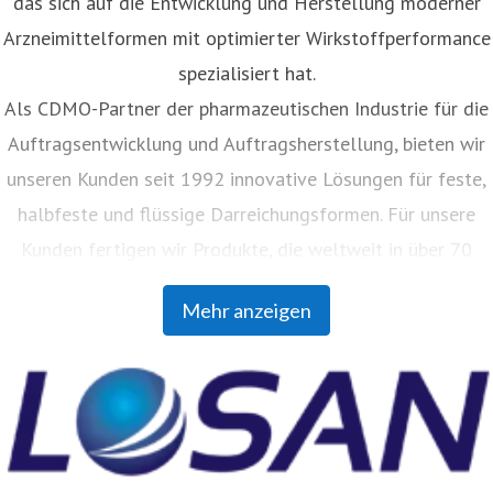
das sich auf die Entwicklung und Herstellung moderner
Arzneimittelformen mit optimierter Wirkstoffperformance
spezialisiert hat.
Als CDMO-Partner der pharmazeutischen Industrie für die
Auftragsentwicklung und Auftragsherstellung, bieten wir
unseren Kunden seit 1992 innovative Lösungen für feste,
halbfeste und flüssige Darreichungsformen. Für unsere
Kunden fertigen wir Produkte, die weltweit in über 70
Ländern vertrieben werden. Mit unserer Auftragsanalytik
Mehr anzeigen
unterstützen wir Pharmaunternehmen jeder Größe bei
ihren Herausforderungen im Bereich Rohstoffanalytik bis
hin zur Methodenentwicklung und -validierung.