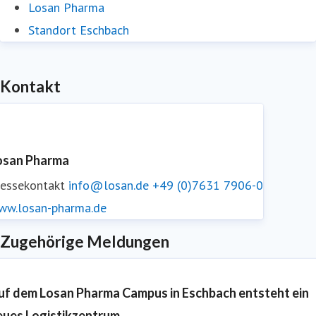
Losan Pharma
Standort Eschbach
Kontakt
osan Pharma
ressekontakt
info@losan.de
+49 (0)7631 7906-0
ww.losan-pharma.de
Zugehörige Meldungen
uf dem Losan Pharma Campus in Eschbach entsteht ein
eues Logistikzentrum