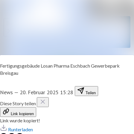
Im Newsroom 
Alle Meldungen
Folgen
Mediengalerie
Nicht
mehr
Veranstaltungen
folgen
Kontakt
Fertigungsgebäude Losan Pharma Eschbach Gewerbepark
Breisgau
News
—
20. Februar 2025 15:28
Teilen
Diese Story teilen
Link kopieren
Link wurde kopiert!
Runterladen