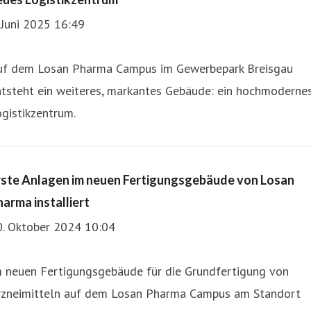
 Juni 2025 16:49
uf dem Losan Pharma Campus im Gewerbepark Breisgau
ntsteht ein weiteres, markantes Gebäude: ein hochmoderne
gistikzentrum.
rste Anlagen im neuen Fertigungsgebäude von Losan
harma installiert
0. Oktober 2024 10:04
m neuen Fertigungsgebäude für die Grundfertigung von
rzneimitteln auf dem Losan Pharma Campus am Standort