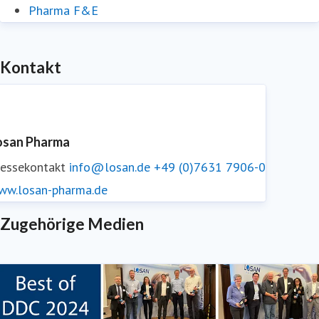
Pharma F&E
Kontakt
osan Pharma
ressekontakt
info@losan.de
+49 (0)7631 7906-0
ww.losan-pharma.de
Zugehörige Medien