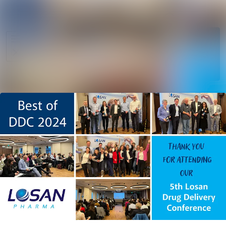
Im Newsroom 
Alle Meldungen
Folgen
Mediengalerie
Nicht
mehr
Veranstaltungen
folgen
Kontakt