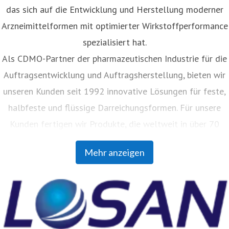
das sich auf die Entwicklung und Herstellung moderner
Arzneimittelformen mit optimierter Wirkstoffperformance
spezialisiert hat.
Als CDMO-Partner der pharmazeutischen Industrie für die
Auftragsentwicklung und Auftragsherstellung, bieten wir
unseren Kunden seit 1992 innovative Lösungen für feste,
halbfeste und flüssige Darreichungsformen. Für unsere
Kunden fertigen wir Produkte, die weltweit in über 70
Ländern vertrieben werden. Mit unserer Auftragsanalytik
Mehr anzeigen
unterstützen wir Pharmaunternehmen jeder Größe bei
ihren Herausforderungen im Bereich Rohstoffanalytik bis
hin zur Methodenentwicklung und -validierung.