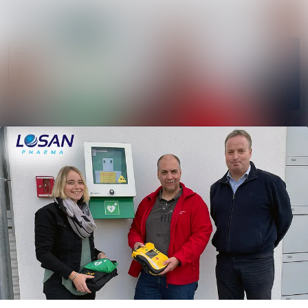
Im Newsroom 
Alle Meldungen
Folgen
Mediengalerie
Nicht
mehr
Veranstaltungen
folgen
Kontakt