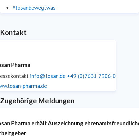
#losanbewegtwas
Kontakt
osan Pharma
ressekontakt
info@losan.de
+49 (0)7631 7906-0
ww.losan-pharma.de
Zugehörige Meldungen
osan Pharma erhält Auszeichnung ehrenamtsfreundlich
rbeitgeber