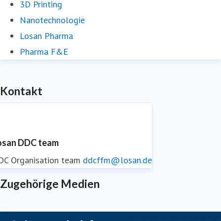
3D Printing
Nanotechnologie
Losan Pharma
Pharma F&E
Kontakt
osan DDC team
DC Organisation team
ddcffm@losan.de
Zugehörige Medien