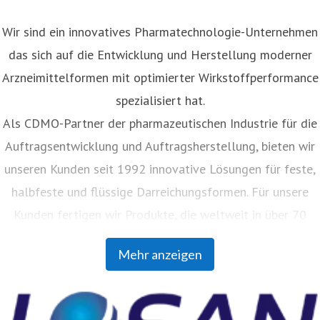
Wir sind ein innovatives Pharmatechnologie-Unternehmen
das sich auf die Entwicklung und Herstellung moderner
Arzneimittelformen mit optimierter Wirkstoffperformance
spezialisiert hat.
Als CDMO-Partner der pharmazeutischen Industrie für die
Auftragsentwicklung und Auftragsherstellung, bieten wir
unseren Kunden seit 1992 innovative Lösungen für feste,
halbfeste und flüssige Darreichungsformen. Für unsere
Kunden fertigen wir Produkte, die weltweit in über 70
Ländern vertrieben werden. Mit unserer Auftragsanalytik
Mehr anzeigen
unterstützen wir Pharmaunternehmen jeder Größe bei
ihren Herausforderungen im Bereich Rohstoffanalytik bis
hin zur Methodenentwicklung und -validierung.