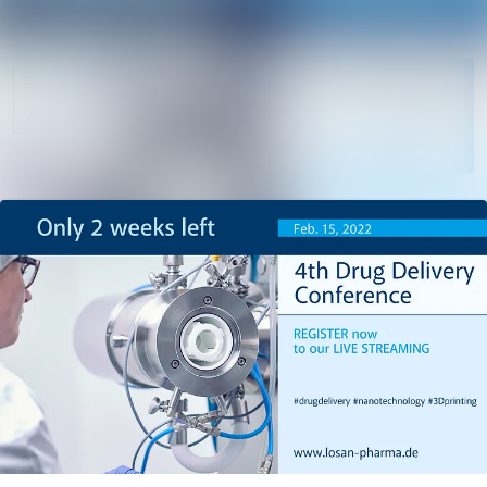
Im Newsroom 
Alle Meldungen
Folgen
Mediengalerie
Nicht
mehr
Veranstaltungen
folgen
Kontakt