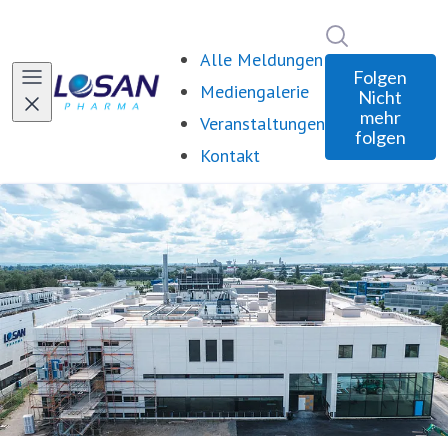
Im Newsroom 
Alle Meldungen
Folgen
Mediengalerie
Nicht
mehr
Veranstaltungen
folgen
Kontakt