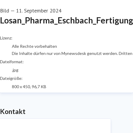
Bild
—
11. September 2024
Losan_Pharma_Eschbach_FertigungE
go to media item
Lizenz:
Alle Rechte vorbehalten
Die Inhalte dürfen nur von Mynewsdesk genutzt werden. Dritten is
Dateiformat:
.jpg
Dateigröße:
800 x 450, 96,7 KB
Kontakt