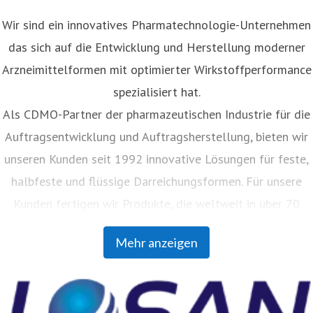
Wir sind ein innovatives Pharmatechnologie-Unternehmen
das sich auf die Entwicklung und Herstellung moderner
Arzneimittelformen mit optimierter Wirkstoffperformance
spezialisiert hat.
Als CDMO-Partner der pharmazeutischen Industrie für die
Auftragsentwicklung und Auftragsherstellung, bieten wir
unseren Kunden seit 1992 innovative Lösungen für feste,
halbfeste und flüssige Darreichungsformen. Für unsere
Kunden fertigen wir Produkte, die weltweit in über 70
Ländern vertrieben werden. Mit unserer Auftragsanalytik
Mehr anzeigen
unterstützen wir Pharmaunternehmen jeder Größe bei
ihren Herausforderungen im Bereich Rohstoffanalytik bis
hin zur Methodenentwicklung und -validierung.