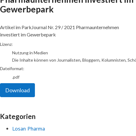
Gewerbepark
Artikel im ParkJournal Nr. 29 / 2021 Pharmaunternehmen
investiert im Gewerbepark
go to media item
Lizenz:
Nutzung in Medien
Die Inhalte können von Journalisten, Bloggern, Kolumnisten, Sch
Dateiformat:
.pdf
Download
Kategorien
Losan Pharma