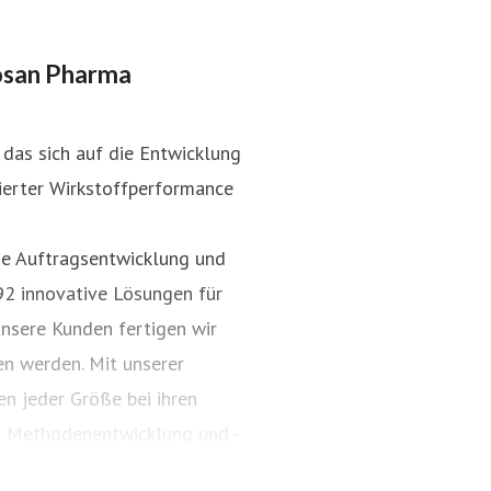
osan Pharma
das sich auf die Entwicklung
ierter Wirkstoffperformance
ie Auftragsentwicklung und
92 innovative Lösungen für
unsere Kunden fertigen wir
en werden. Mit unserer
n jeder Größe bei ihren
ur Methodenentwicklung und -