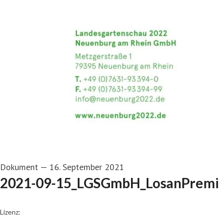
Dokument
—
16. September 2021
2021-09-15_LGSGmbH_LosanPremi
go to media item
Lizenz: